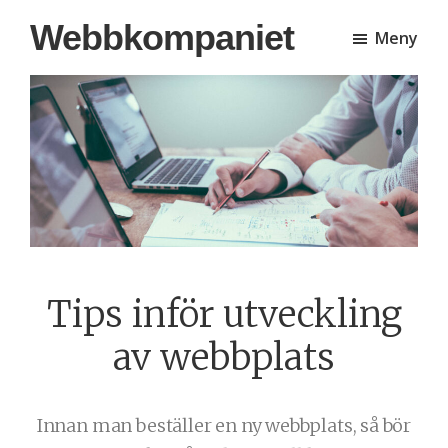
Hoppa
Hoppa
Webbkompaniet
Meny
till
till
huvudinnehåll
sidfot
Tips inför utveckling
av webbplats
Innan man beställer en ny webbplats, så bör