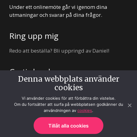
Under ett onlinemöte går vi igenom dina
utmaningar och svarar på dina frågor.
Ring upp mig
Redo att beställa? Bli uppringd av Daniel!
Gratis lunch
Denna webbplats använder
cookies
Hungrig? Enda kravet är att du vill träffa oss så
bjuder vi på lunch. Vi lovar.
Vi använder cookies för att förbättra din vistelse.
Om du fortsätter att surfa på webbplatsen godkänner du
användningen av
cookies
.
Copyright © 2026 · Webbkompaniet AB
Tillåt alla cookies