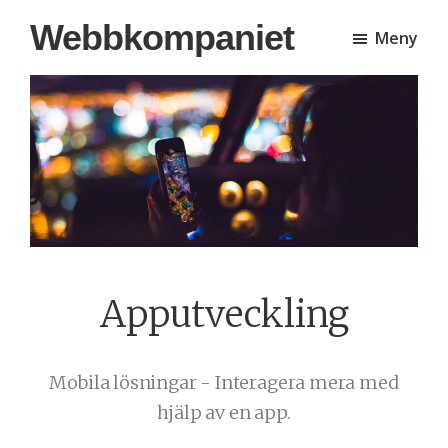
Hoppa
Hoppa
Webbkompaniet
Meny
till
till
huvudinnehåll
sidfot
Apputveckling
Mobila lösningar - Interagera mera med
hjälp av en app.