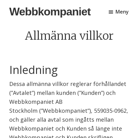
Hoppa
Hoppa
Webbkompaniet
Meny
till
till
huvudinnehåll
sidfot
Allmänna villkor
Inledning
Dessa allmänna villkor reglerar förhållandet
(”Avtalet”) mellan kunden (”Kunden”) och
Webbkompaniet AB
Stockholm (”Webbkompaniet”), 559035-0962,
och gäller alla avtal som ingåtts mellan
Webbkompaniet och Kunden så länge inte
Webbkompaniet och Kunden skrifligen