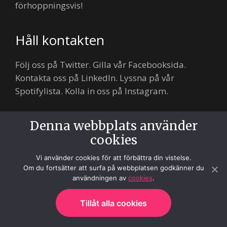
förhoppningsvis!
Håll kontakten
Följ oss på Twitter. Gilla vår Facebooksida.
Kontakta oss på LinkedIn. Lyssna på vår
Spotifylista. Kolla in oss på Instagram.
Boka gratis onlinedemo
Denna webbplats använder
cookies
Under ett onlinemöte går vi igenom dina
Vi använder cookies för att förbättra din vistelse.
utmaningar och svarar på dina frågor.
Om du fortsätter att surfa på webbplatsen godkänner du
användningen av
cookies
.
Ring upp mig
Tillåt alla cookies
Redo att beställa? Bli uppringd av Daniel!