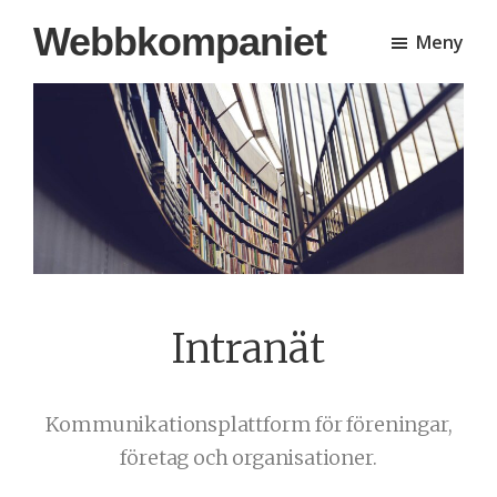
Hoppa
Hoppa
Webbkompaniet
Meny
till
till
huvudinnehåll
sidfot
Intranät
Kommunikationsplattform för föreningar,
företag och organisationer.