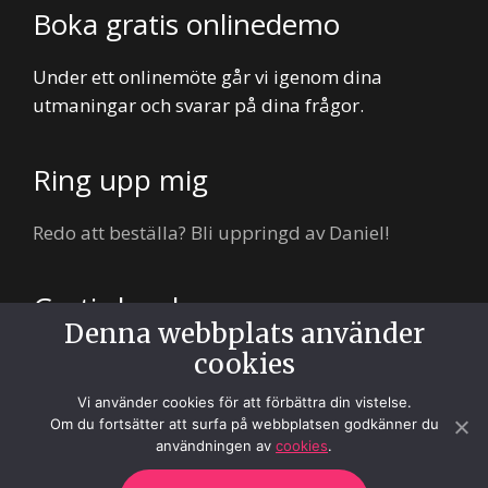
Boka gratis onlinedemo
Under ett onlinemöte går vi igenom dina
utmaningar och svarar på dina frågor.
Ring upp mig
Redo att beställa? Bli uppringd av Daniel!
Gratis lunch
Denna webbplats använder
cookies
Hungrig? Enda kravet är att du vill träffa oss så
bjuder vi på lunch. Vi lovar.
Vi använder cookies för att förbättra din vistelse.
Om du fortsätter att surfa på webbplatsen godkänner du
användningen av
cookies
.