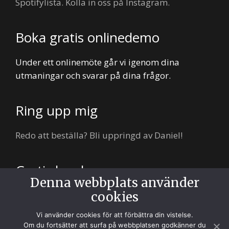
Spotifylista. Kolla in oss på Instagram.
Boka gratis onlinedemo
Under ett onlinemöte går vi igenom dina
utmaningar och svarar på dina frågor.
Ring upp mig
Redo att beställa? Bli uppringd av Daniel!
Gratis lunch
Denna webbplats använder
Hungrig? Enda kravet är att du vill träffa oss så
cookies
bjuder vi på lunch. Vi lovar.
Vi använder cookies för att förbättra din vistelse.
Om du fortsätter att surfa på webbplatsen godkänner du