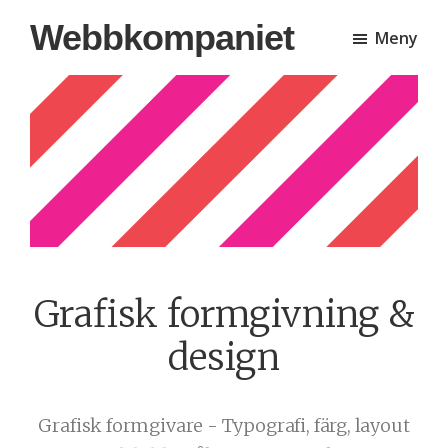
Hoppa
Hoppa
Webbkompaniet
Meny
till
till
huvudinnehåll
sidfot
Grafisk formgivning &
design
Grafisk formgivare - Typografi, färg, layout